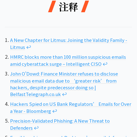
注释
A New Chapter for Litmus: Joining the Validity Family -
Litmus
↩︎
HMRC blocks more than 100 million suspicious emails
amid cyberattack surge – Intelligent CISO
↩︎
John O'Dowd: Finance Minister refuses to disclose
malicious email data due to ‘greater risk’ from
hackers, despite predecessor doing so |
BelfastTelegraph.co.uk
↩︎
Hackers Spied on US Bank Regulators’ Emails for Over
a Year - Bloomberg
↩︎
Precision-Validated Phishing: A New Threat to
Defenders
↩︎