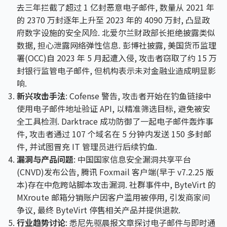
去三年拦截了超过 1 亿封恶意电子邮件, 数量从 2021 年
的 2370 万封逐年上升至 2023 年的 4090 万封, 凸显政
府数字设施的安全风险. 北爱尔兰财政部长拒绝披露类似
数据, 担心泄露网络弹性信息. 彭博社披露, 美国货币监理
署(OCC)自 2023 年 5 月起遭入侵, 攻击者窃取了约 15 万
封银行监管电子邮件, 但机构表示未对金融业造成明显影
响.
新兴攻击手法
: Cofense 警告, 攻击者开始在钓鱼链接中
使用电子邮件地址验证 API, 以精准筛选目标, 避免被安
全工具检测. Darktrace 成功防御了一起电子邮件轰炸事
件, 攻击者通过 107 个域名在 5 分钟内发送 150 多封邮
件, 并试图冒充 IT 管理员进行后续钓鱼.
漏洞与产品问题
: 中国国家信息安全漏洞共享平台
(CNVD)发布公告, 腾讯 Foxmail 客户端(早于 v7.2.25 版
本)存在中危跨站脚本攻击漏洞. 社群事件中, ByteVirt 的
MXroute 邮箱分销账户因客户滥用被停用, 引发商家间
争议, 最终 ByteVirt 停售相关产品并提供退款.
行业趋势讨论
: 悉尼先驱晨报文章探讨电子邮件与即时通