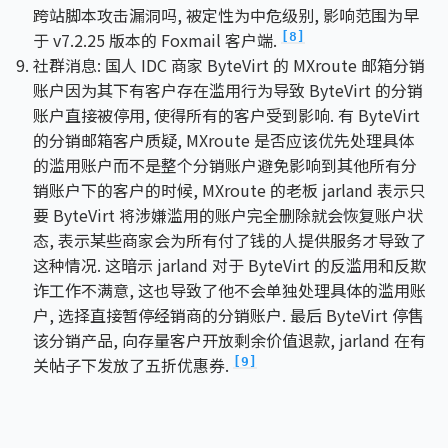
跨站脚本攻击漏洞吗, 被定性为中危级别, 影响范围为早
于 v7.2.25 版本的 Foxmail 客户端.
[8]
社群消息: 国人 IDC 商家 ByteVirt 的 MXroute 邮箱分销
账户因为其下有客户存在滥用行为导致 ByteVirt 的分销
账户直接被停用, 使得所有的客户受到影响. 有 ByteVirt
的分销邮箱客户质疑, MXroute 是否应该优先处理具体
的滥用账户而不是整个分销账户避免影响到其他所有分
销账户下的客户的时候, MXroute 的老板 jarland 表示只
要 ByteVirt 将涉嫌滥用的账户完全删除就会恢复账户状
态, 表示某些商家会为所有付了钱的人提供服务才导致了
这种情况. 这暗示 jarland 对于 ByteVirt 的反滥用和反欺
诈工作不满意, 这也导致了他不会单独处理具体的滥用账
户, 选择直接暂停经销商的分销账户. 最后 ByteVirt 停售
该分销产品, 向存量客户开放剩余价值退款, jarland 在有
关帖子下发放了五折优惠券.
[9]