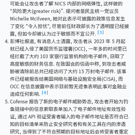
可能会让攻击者了解 NICS 内部的网络弹性, 这样做的
"风险更大(greater risk)". 提问者是民主统一党议员
Michelle McIlveen, 她对此表示可披露的政策信息发生
了变化 "令人担忧", 尽管前任财政部长为了透明度已经披
露, 但如今却被认为过于敏感而不宜公开.
[3]
彭博社报道, 有消息人士透露, 攻击者从 2023 年 5 月起
就已经入侵了美国货币监理署(OCC), 一年多的时间里已
经拦截了大约 103 家银行监管机构的电子邮件, 窃取了
高度敏感的财务信息. 在致国会的信函中称, 到攻击者威
胁被清除前总共已经访问了大约 15 万封电子邮件. 该事
件已经被报告给美国网络与基础设施安全局(CISA), 而
OCC 在信息披露中表示目前暂无迹象表明此事对金融业
造成任何影响.
[4]
Cofense 报告了新的电子邮件威胁势态, 攻击者开始为钓
鱼链接中的信息索取表单加入了电子邮件地址有效性验
证, 通过 API 验证受害者输入的电子邮件地址是否符合已
知的目标清单来防止安全研究者和有关工具在内的渗透
研究, 当得到了不符合预期的目标地址后会将受害者重定