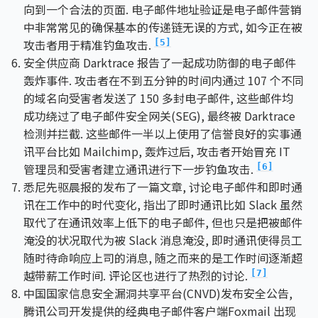
向到一个合法的页面. 电子邮件地址验证是电子邮件营销
中非常常见的确保基本的传递链无误的方式, 如今正在被
攻击者用于精准钓鱼攻击.
[5]
安全供应商 Darktrace 报告了一起成功防御的电子邮件
轰炸事件. 攻击者在不到五分钟的时间内通过 107 个不同
的域名向受害者发送了 150 多封电子邮件, 这些邮件均
成功绕过了电子邮件安全网关(SEG), 最终被 Darktrace
检测并拦截. 这些邮件一半以上使用了信誉良好的实事通
讯平台比如 Mailchimp, 轰炸过后, 攻击者开始冒充 IT
管理员和受害者建立通讯进行下一步钓鱼攻击.
[6]
悉尼先驱晨报的发布了一篇文章, 讨论电子邮件和即时通
讯在工作中的时代变化, 指出了即时通讯比如 Slack 虽然
取代了在通讯效率上低下的电子邮件, 但也只是把被邮件
淹没的状况取代为被 Slack 消息淹没, 即时通讯使得员工
随时待命响应上司的消息, 随之而来的是工作时间逐渐超
越带薪工作时间. 评论区也进行了热烈的讨论.
[7]
中国国家信息安全漏洞共享平台(CNVD)发布安全公告,
腾讯公司开发提供的经典电子邮件客户端Foxmail 出现