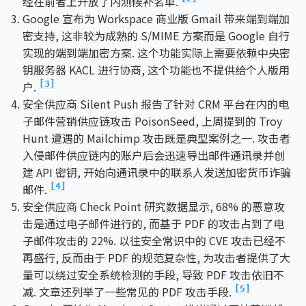
经在前者上开放了内测候补名单.
Google 宣布为 Workspace 商业版 Gmail 带来端到端加
密支持, 这非较为成熟的 S/MIME 方案而是 Google 自行
实现的端到端加密方案. 这个功能实际上需要依赖中央密
钥服务器 KACL 进行协商, 这个功能也不提供给个人版用
户.
[3]
安全供应商 Silent Push 报告了针对 CRM 平台在内的电
子邮件营销供应链攻击 PoisonSeed, 上周提到的 Troy
Hunt 遭遇的 Mailchimp 攻击既是典型案例之一. 攻击者
入侵邮件供应链内的账户后会迅速导出邮件通讯录并创
建 API 密钥, 开始向通讯录中的联系人发送加密货币诈骗
邮件.
[4]
安全供应商 Check Point 研究数据显示, 68% 的恶意攻
击是通过电子邮件进行的, 而基于 PDF 的攻击占到了电
子邮件攻击的 22%. 以往安全常识中的 CVE 攻击已经不
再盛行, 反而由于 PDF 的规范复杂性, 为攻击者提供了大
量可以绕过安全系统检测的手段, 导致 PDF 攻击依旧不
减. 文章还列举了一些常见的 PDF 攻击手段.
[5]