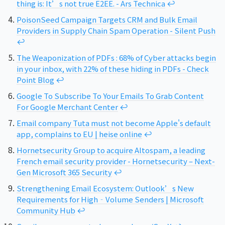
thing is: It’s not true E2EE. - Ars Technica
↩︎
PoisonSeed Campaign Targets CRM and Bulk Email
Providers in Supply Chain Spam Operation - Silent Push
↩︎
The Weaponization of PDFs : 68% of Cyber attacks begin
in your inbox, with 22% of these hiding in PDFs - Check
Point Blog
↩︎
Google To Subscribe To Your Emails To Grab Content
For Google Merchant Center
↩︎
Email company Tuta must not become Apple's default
app, complains to EU | heise online
↩︎
Hornetsecurity Group to acquire Altospam, a leading
French email security provider - Hornetsecurity – Next-
Gen Microsoft 365 Security
↩︎
Strengthening Email Ecosystem: Outlook’s New
Requirements for High‐Volume Senders | Microsoft
Community Hub
↩︎