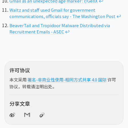
Gmail as an unexpected age marker : r/GenX
↩︎
Waltz and staff used Gmail for government
communications, officials say - The Washington Post
↩︎
BeaverTail and Tropidoor Malware Distributed via
Recruitment Emails - ASEC
↩︎
许可协议
本文采用
署名-非商业性使用-相同方式共享 4.0 国际
许可
协议，转载请注明出处。
分享文章