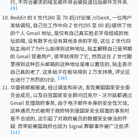
行, 不符合要求的域名邮件将会被投递垃圾邮件文件夹.
[9]
Reddit 的 X 世代(60 至 70 后)讨论版 /r/GenX, 一位用户
发帖调侃, 自己在工作中向 Z 世代(95 至 00 后)提供了他
的个人 Gmail 地址, 是仅有自己真实姓名字母组成的地
址前缀, 没有数字也没有其他多余的字母, 这位 Z 世代向
贴主询问了为什么能得到这种地址, 贴主解释自己是早期
的 Gmail 受邀用户, 很早就得到了它, 然而这在 Z 世代眼
里得到这种巨头邮箱的这种地址是难以置信的, 贴主表示
自己真的老了. 这条帖子在板块得到 2 万支持票, 评论区
也进行了热烈的讨论.
[10]
华盛顿邮报报道, 经过调查和采访, 发现美国国家安全委
员会成员, 以及白宫国家安全顾问迈克尔·沃尔兹都通过
Gmail 处理政府事务, 由于电子邮件本身的安全性欠佳,
这种通讯方式被用于政府特别是国家安全层面的事务时
是不合适的, 这引起了对政府雇员的数据安全做法的怀
疑. 而早前美国政府也因为 Signal 群聊事件被广泛批评.
[11]