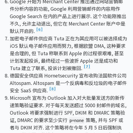
Google 开始为 Merchant Center 推出通过网站营销邮
件分析内容的功能, Google 利用营销邮件的内容用作
Google Search 在内的产品上进行展示. 这个功能刚推出
不久, 允许主动退出, 但它在 Merchant Center 账户中是
默认开启的.
[6]
加密电子邮件供应商 Tuta 正在为其应用可以被选择成为
iOS 默认电子邮件应用而努力, 根据欧盟 DMA, 这种要求
是合理的, 但 Tuta 称联系到 Apple 的过程很艰难, 甚至
计划发起投诉, 最终经过一些波折 Apple 还是成功和
Tuta 建立了联系, 投诉计划被撤回.
[7]
德国安全供应商 Hornetsecurity 宣布收购法国软件公司
Altospam. Altospam 是一个反病毒和反垃圾的电子邮件
安全 SaaS 供应商.
[8]
Microsoft 宣布为 Outlook 加入对大批量发送方的新传
递策略验证要求. 对于每天发送超过 5000 封邮件的域名,
Outlook 将要求强制进行 SPF, DKIM 和 DMARC 策略验
证, DMARC 的要求至少实行
策略, 并与 SPF 或
p=none
者与 DKIM 对齐. 这个策略将在今年 5 月 5 日后强制执