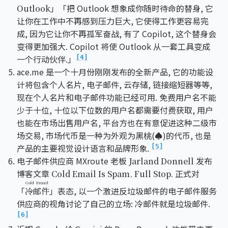
」「把 Outlook 想象成你随时待命的替身, 它
Outlook
让你在工作中不再感到压力巨大, 它使得工作更容易完
成, 因为它让你不再孤军奋战, 有了 Copilot, 这个替身会
变得更加强大. Copilot 将使 Outlook 从一套工具变成
一个行动伙伴.」
[4]
ace.me 是一个十月份刚刚发布的全新产品, 它的功能设
计将包含个人名片, 电子邮件, 云存储, 链接缩短器等等,
现在个人名片和电子邮件功能已经可用. 免费用户名不能
少于十位, 十位以下位数的用户名都需要付费获取, 用户
也能在市场出售用户名, 平台方也在有意促进这种二级市
场交易, 市场代币是一种为外观为黑桃(♠️)的代币, 也是
产品的主要视觉设计语言和品牌形象.
[5]
电子邮件供应商 MXroute 老板
发布
Jarland Donnell
博客文章
正式对
Cold Email Is Spam. Full Stop.
Cold Email
「
」表态, 以一个激进反垃圾邮件的电子邮件服务
冷邮件
供应商的视角讨论了自己的立场: 冷邮件就是垃圾邮件.
[6]