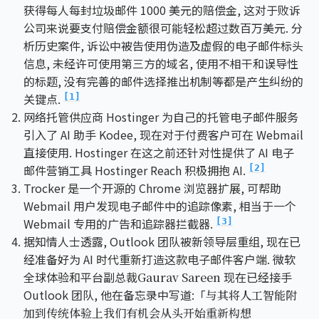
获得每人每封垃圾邮件 1000 美元的赔偿金, 这对于败诉
公司来说要支付赔偿金额很可能轻松超过数百万美元. 分
析历史案件, 诉讼中被告使用伪造及虚假的电子邮件标头
信息, 未经许可使用第三方的域名, 使用不相干和误导性
的标题, 没有完善的邮件选择推出机制等都是产生纠纷的
关键点.
[1]
网络托管供应商 Hostinger 为自己的托管电子邮件服务
引入了 AI 助手 Kodee, 现在对于付费客户可在 Webmail
直接使用. Hostinger 在这之前还针对性提供了 AI 电子
邮件营销工具 Hostinger Reach 积极拥抱 AI.
[2]
Trocker 是一个开源的 Chrome 浏览器扩展, 可帮助
Webmail 用户发现电子邮件中的追踪像素, 相当于一个
Webmail 专用的广告和追踪器拦截器.
[3]
据知情人士透露, Outlook 团队被新领导层重组, 现在已
经准备好为 AI 时代重新打造这款电子邮件客户端. 微软
全球体验和平台副总裁
现在已经接手
Gaurav Sareen
Outlook 团队, 他在备忘录中写道:「
与其将人工智能附
加到传统体验上我们有机会从头开始重新构想