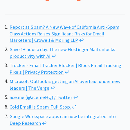
Report as Spam? A New Wave of California Anti-Spam
Class Actions Raises Significant Risks for Email
Marketers | Crowell & Moring LLP
↩︎
Save 1+ hour a day: The new Hostinger Mail unlocks
productivity with AI
↩︎
Trocker - Email Tracker Blocker | Block Email Tracking
Pixels | Privacy Protection
↩︎
Microsoft Outlook is getting an AI overhaul under new
leaders | The Verge
↩︎
ace.me (@acemeHQ) / Twitter
↩︎
Cold Email Is Spam. Full Stop.
↩︎
Google Workspace apps can now be integrated into
Deep Research
↩︎