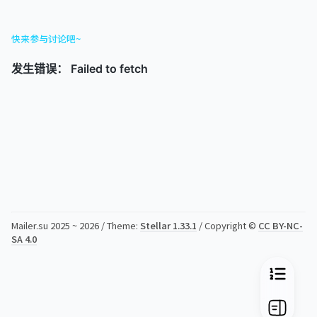
快来参与讨论吧~
Mailer.su 2025 ~ 2026 / Theme:
Stellar 1.33.1
/ Copyright ©
CC BY-NC-
SA 4.0