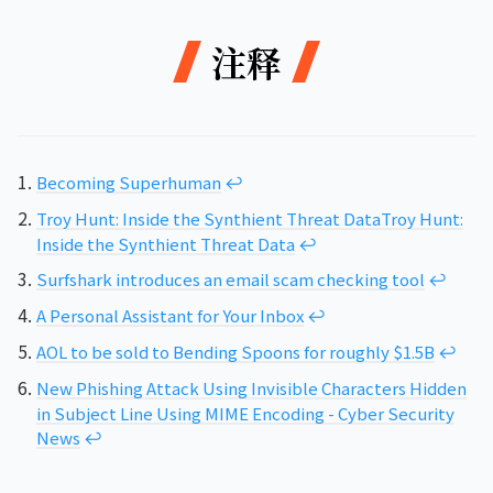
注释
Becoming Superhuman
↩︎
Troy Hunt: Inside the Synthient Threat Data
Troy Hunt:
Inside the Synthient Threat Data
↩︎
Surfshark introduces an email scam checking tool
↩︎
A Personal Assistant for Your Inbox
↩︎
AOL to be sold to Bending Spoons for roughly $1.5B
↩︎
New Phishing Attack Using Invisible Characters Hidden
in Subject Line Using MIME Encoding - Cyber Security
News
↩︎