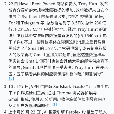
22 日 Have I Been Pwned 网站负责人
发布
Troy Hunt
博客介绍新的大规模泄露数据的添加, 这些数据来自安全
供应商 Synthient 的多来源收集, 包括社交媒体, 论坛,
Tor 和 Telegram 等. 总数据达到了 3.5TB, 总计 230 亿
行, 包含 1.83 亿个电子邮件地址, 经过
的清
Troy Hunt
洗后确认其中有 8% 的数据是新发现的(约 1640 万个电
子邮件). 不过一些科技媒体在得到这则消息之后转载刻
画成为了 "Gmail 的 1.83 亿个密码泄露", 或者刻意取最
大的数字再将 Gmail 直接关联起来, 虽然这些数据样本
确实包含 Gmail, 但同时也包含其他大量的邮件供应商下
的账号, Gmail 用户并非唯一受害者.
在评论
Troy Hunt
区回应了读者类似的回应表示这种新闻是 "刻意误导".
[2]
10 月 27 日, VPN 供应商 Surfshark 为其套件订阅推出电
子邮件诈骗检测工具, 通过 Chrome 浏览器扩展与
Gmail 集成, 使用 AI 分析用户收件箱邮件检测恶意内容
帮助用户发现诈骗邮件.
[3]
上个月(9 月 22 日), AI 搜索引擎 Perplexity 推出了私人