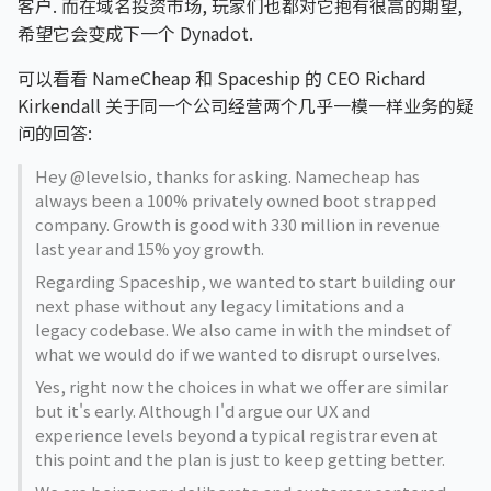
客户. 而在域名投资市场, 玩家们也都对它抱有很高的期望,
希望它会变成下一个 Dynadot.
可以看看 NameCheap 和 Spaceship 的 CEO Richard
Kirkendall 关于同一个公司经营两个几乎一模一样业务的疑
问的回答:
Hey @levelsio, thanks for asking. Namecheap has
always been a 100% privately owned boot strapped
company. Growth is good with 330 million in revenue
last year and 15% yoy growth.
Regarding Spaceship, we wanted to start building our
next phase without any legacy limitations and a
legacy codebase. We also came in with the mindset of
what we would do if we wanted to disrupt ourselves.
Yes, right now the choices in what we offer are similar
but it's early. Although I'd argue our UX and
experience levels beyond a typical registrar even at
this point and the plan is just to keep getting better.