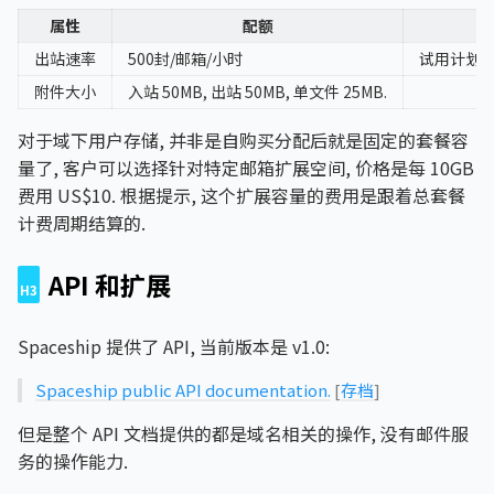
属性
配额
出站速率
500封/邮箱/小时
试用计划: 
附件大小
入站 50MB, 出站 50MB, 单文件 25MB.
对于域下用户存储, 并非是自购买分配后就是固定的套餐容
量了, 客户可以选择针对特定邮箱扩展空间, 价格是每 10GB
费用 US$10. 根据提示, 这个扩展容量的费用是跟着总套餐
计费周期结算的.
API 和扩展
Spaceship 提供了 API, 当前版本是 v1.0:
Spaceship public API documentation.
[
存档
]
但是整个 API 文档提供的都是域名相关的操作, 没有邮件服
务的操作能力.