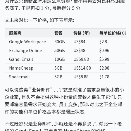
为什么只给新品牌用这么点资源? 更不用再去对比其他的服
务商了. 于是再扣 1 分, 最后得分 5 分.
文末来对比一下价格, 如下表所示:
服务商
套餐
价格 (年)
每单位价格(GB/
Google Workspace
30GB
US$84
$2.8
Exchange Online
50GB
US$48
$0.96
Gandi Email
10GB
US59.88
$5.99
NameCheap
5GB
US$14.88
$2.98
Spacemail
5GB
US$8.88
$1.78
可以说这类 "业务邮件" 几乎就是对准了需求总量很小的小
企业家, 巨头不会提供这种小份量的套餐才催生了它们. 只
要邮箱容量需求开始变大, 员工变多, 那么对比之下企业邮
件的功能和单位价格基本都是碾压状态.
不过既然只是业务邮件, 那就还是不再多说了. 对比一下老
牌的 Gandi Email, 甚至自家 NameCheap 的价格,