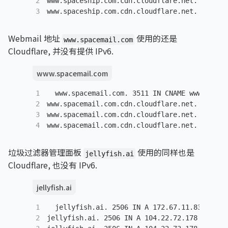
2
www.spaceship.com.cdn.cloudflare.net. 
3513
I
3
www.spaceship.com.cdn.cloudflare.net. 
3513
I
Webmail 地址
使用的还是
www.spacemail.com
Cloudflare, 并没有提供 IPv6.
www.spacemail.com
1
www.spacemail.com. 
3511
IN
CNAME
 www.space
2
www.spacemail.com.cdn.cloudflare.net. 
3511
I
3
www.spacemail.com.cdn.cloudflare.net. 
3511
I
4
www.spacemail.com.cdn.cloudflare.net. 
3511
I
垃圾过滤器管理面板
使用的同样也是
jellyfish.ai
Cloudflare, 也没有 IPv6.
jellyfish.ai
1
jellyfish.ai. 
2506
IN
A
172.67.11.83
2
jellyfish.ai. 
2506
IN
A
104.22.72.178