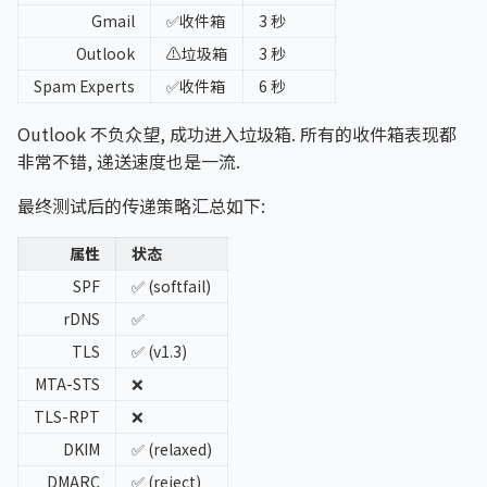
Gmail
✅收件箱
3 秒
Outlook
⚠️垃圾箱
3 秒
Spam Experts
✅收件箱
6 秒
Outlook 不负众望, 成功进入垃圾箱. 所有的收件箱表现都
非常不错, 递送速度也是一流.
最终测试后的传递策略汇总如下:
属性
状态
SPF
✅ (softfail)
rDNS
✅
TLS
✅ (v1.3)
MTA-STS
❌
TLS-RPT
❌
DKIM
✅ (relaxed)
DMARC
✅ (reject)