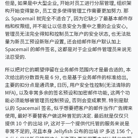
但是, 如果是中大型企业, 开始对员工进行分层管理, 组织架
构开始变得复杂, 员工变多使得管理工作需要更加努力. 那
么 Spacemail 就完全不适合了, 因为它缺少了最基本邮件存
档和权限组, 并不能让以信息安全为重中之重的企业安心,
管理员无法完全得知和控制员工账户的安全状态, 也无法批
量为新员工预设新账户设置, 还会给邮件账户默认加上
Spacemail 的邮件签名, 这都是对于企业邮件管理员来说无
法忍受的.
所以把对它的期望停留在业务邮件范围内才是最合适的, 本
次给出的分数首先是 6 分, 也是基于业务邮件的标准给出,
主要的扣分点是通讯录, 日历, 用户安全性控制(无法清除的
MFA), 以及非常多余的签名预设和加密邮件功能, 这两个功
能必须能够被管理员控制预设, 否则会变成累赘. 特别是默
认的 Spacemail 签名, 似乎想要把客户的邮件当作广告牌来
使用, 最好不要替客户做这种冒犯的决定. 最后就是仅仅只
提供 10 个的出站 IP, 这对于一个提供代托管的服务来说是
非常不足的, 况且本身 Jellyfish 公布的出站 IP 多达 156 个,