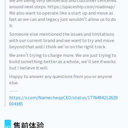
We are being very deliberate and customer centered
around next steps. https://spaceship.com/roadmap/ .
We also want to operate like a start up and move as
fast as we can and legacy just wouldn't allow us to do
it.
Someone else mentioned the issues and limitations
with our current brand and we want to try and move
beyond that and I think we're on the right track.
We aren't trying to charge more. We are just trying to
build something better as a whole, we'll see if works
but I believe it will.
Happy to answer any questions from you or anyone
else.
——
https://x.com/NamecheapCEO/status/1776484212629
004385
售前体验