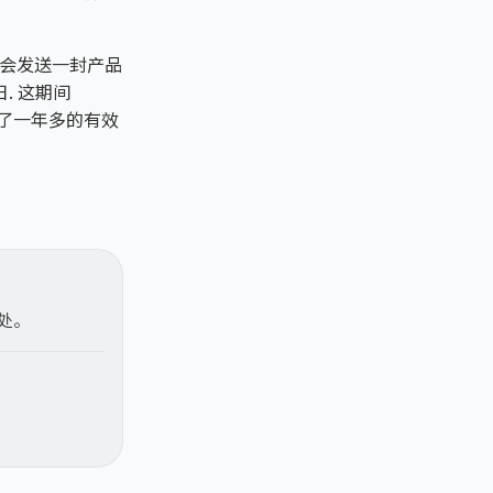
周都会发送一封产品
日. 这期间
历了一年多的有效
处。