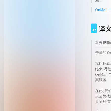
Jeff
OnMail — 
译
重要更新: 
亲爱的 On
我们怀着沉
结束. 
OnMai
其服务.
在此, 
以及为找
共同创造