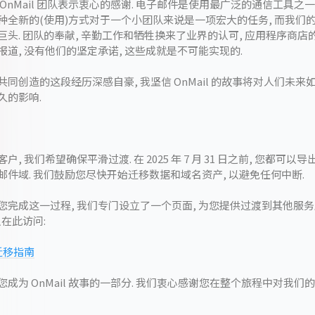
OnMail 团队表示衷心的感谢. 电子邮件是使用最广泛的通信工具之一
种全新的(使用)方式对于一个小团队来说是一项宏大的任务, 而我们
巨头. 团队的奉献, 辛勤工作和牺牲换来了业界的认可, 应用程序商
报道, 没有他们的坚定承诺, 这些成就是不可能实现的.
共同创造的这段经历深感自豪, 我坚信 OnMail 的故事将对人们未
久的影响.
户, 我们希望确保平滑过渡. 在 2025 年 7 月 31 日之前, 您都可
邮件域. 我们鼓励您尽快开始迁移数据和域名资产, 以避免任何中断.
您完成这一过程, 我们专门设立了一个页面, 为您提供过渡到其他服
以在此访问:
 迁移指南
您成为 OnMail 故事的一部分. 我们衷心感谢您在整个旅程中对我们