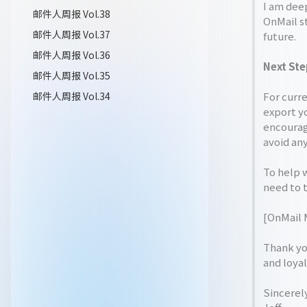
I am deep
邮件人周报 Vol.38
OnMail st
邮件人周报 Vol.37
future.
邮件人周报 Vol.36
Next Ste
邮件人周报 Vol.35
邮件人周报 Vol.34
For curr
export y
encourag
avoid any
To help w
need to t
[OnMail 
Thank you
and loyal
Sincerel