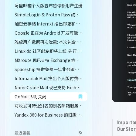
阿里邮箱个人版宣布暂停新用户注册
SimpleLogin & Proton Pass 终身订阅捆绑包回归
加密云存储 Internxt 推出邮箱和会议功能, 但是却将老用户排除在外
Google 正在为 Android 开发可能是 Gmail 的随机邮箱别名功能
雅虎用户数据再次泄露: 本次包含 60 万个邮箱账户
Linux.do 社区邮箱即将上线: 先行评测现已公开
MXroute 现已支持 Exchange 协议登录和同步
Spaceship 提供免费一年业务邮箱 Spacemail 体验
Infomaniak Mail 推出个人版付费计划 My kSuite+
NameCrane Mail 现已支持 Exchange 协议登录和同步
OnMail 即将关闭
可收发可转让别名的别名邮箱服务 Vend Mail 提供终身订阅, 还有更加高风险的东西...
Yandex 360 for Business 的旧版 free plan 已经不能修改 owner
Importan
Our Stor
最近更新