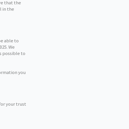
ve that the
 in the
be able to
2025. We
s possible to
formation you
for your trust