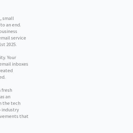
, small
to an end.
 business
email service
1st 2025.
ty. Your
 email inboxes
reated
ed.
 fresh
as an
n the tech
 industry
ievements that