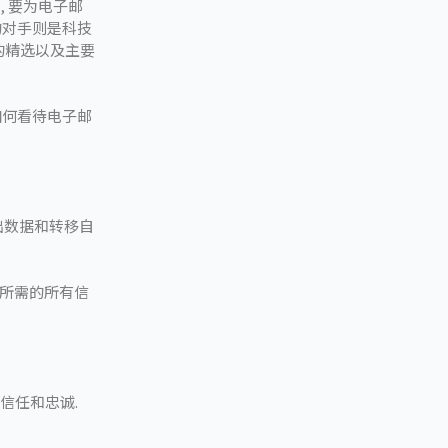
, 要为电子邮
的对手则是科技
店的精选以及主要
来如何看待电子邮
以导出数据和转移自
务所需的所有信
的信任和忠诚.