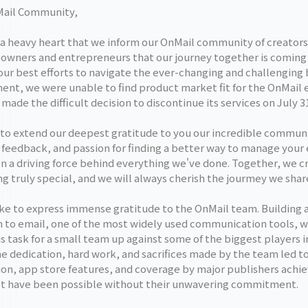
Mail Community,
h a heavy heart that we inform our OnMail community of creators
 owners and entrepreneurs that our journey together is coming 
our best efforts to navigate the ever-changing and challenging
ent, we were unable to find product market fit for the OnMail 
made the difficult decision to discontinue its services on July 3
to extend our deepest gratitude to you our incredible communi
 feedback, and passion for finding a better way to manage your
n a driving force behind everything we've done. Together, we c
g truly special, and we will always cherish the jourmey we shar
like to express immense gratitude to the OnMail team. Building a
 to email, one of the most widely used communication tools, w
 task for a small team up against some of the biggest players i
e dedication, hard work, and sacrifices made by the team led to
ion, app store features, and coverage by major publishers ach
t have been possible without their unwavering commitment.