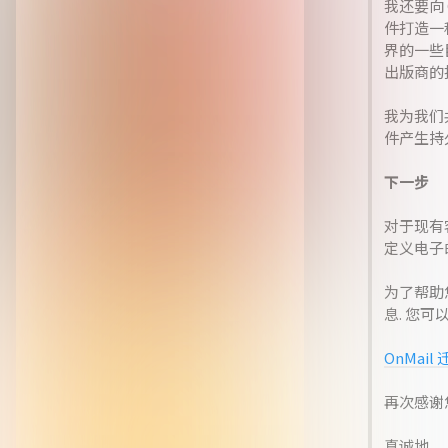
我还要向 
件打造一
界的一些
出版商的
我为我们
件产生持
下一步
对于现有客
定义电子
为了帮助
息. 您可
OnMail
再次感谢
真诚地,