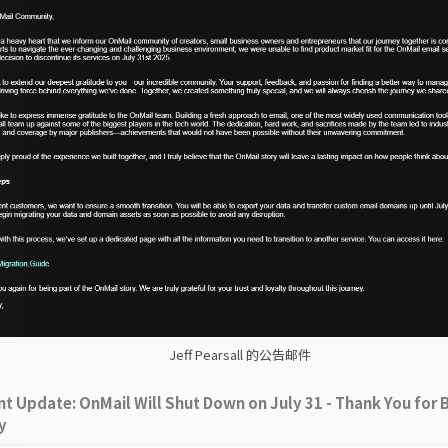
Jeff Pearsall 的公告邮件
t Update: OnMail Will Shut Down on July 31 - Thank You for B
y