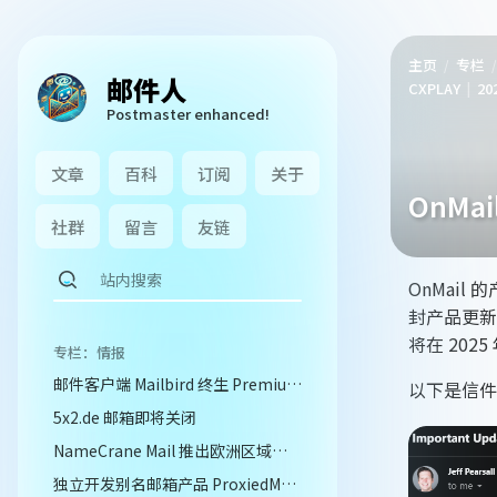
主页
专栏
邮件人
CXPLAY
20
Postmaster enhanced!
文章
百科
订阅
关于
OnMa
社群
留言
友链
OnMail 的
封产品更新公
将在 2025 
专栏：情报
邮件客户端 Mailbird 终生 Premium 许可并附带终身更新仅需 US$69.99
以下是信件
5x2.de 邮箱即将关闭
NameCrane Mail 推出欧洲区域和 FTPS & SFTP 支持
独立开发别名邮箱产品 ProxiedMail 提供终身套餐