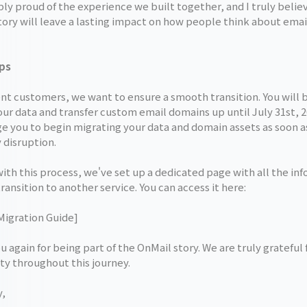
ly proud of the experience we built together, and I truly belie
ory will leave a lasting impact on how people think about email
ps
ent customers, we want to ensure a smooth transition. You will 
our data and transfer custom email domains up until July 31st, 
e you to begin migrating your data and domain assets as soon a
 disruption.
ith this process, we've set up a dedicated page with all the in
ransition to another service. You can access it here:
Migration Guide]
 again for being part of the OnMail story. We are truly grateful 
ty throughout this journey.
y,