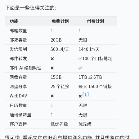
下面是一些值得关注的:
功能
免费计划
付费计划
邮箱数量
1
1
邮箱容量
20GB
无限
发信限制
500 封/天
1440 封/天
邮件转发
❌
✅100 个目标地址
邮件 AI 编辑助理
❌
✅
网盘容量
15GB
1TB 或 6TB
网盘分享
25 个链接
最大 1500 个链接
[1]
WebDAV
❌
❌
日历数量
1
无限
通讯录数量
1
无限
客户支持
低优先级
优先级
很可惜, 看起来它依旧没有提供别名功能, 并且想象中的付