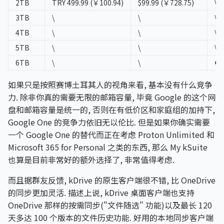
2TB
TRY 499.99 (￥100.94)
$99.99 (￥728.75)
\
3TB
\
\
\
4TB
\
\
\
5TB
\
\
\
6TB
\
\
€8
如果只是按照赛博土耳其人的视角来看, 基本没有什么竞争
力. 除非你真的需要无限的邮箱容量, 毕竟 Google 的这个网
盘和邮箱容量是统一的, 否则在有低价区和家庭组的加持下,
Google One 的竞争力依旧无以伦比. 但是如果你确实需要
一个 Google One 的替代而正在考虑 Proton Unlimited 和
Microsoft 365 for Personal 之类的东西, 那么 My kSuite
也算是目前非常好的额外选择了, 非常值得考虑.
而且据群友反馈, kDrive 的原生客户端很不错, 比 OneDrive
的同步更加灵活. 描述上说, kDrive 桌面客户端也支持
OneDrive 那样的按需同步("文件随选" 功能)以及最长 120
天多达 100 个版本的文件历史功能. 好用的本地同步客户端