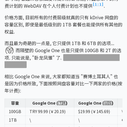
费计划的 WebDAV 在个人付费计划也不提供
.
[1:1]
价格方面, 目前所有的付费层级就真的只有 kDrive 网盘的
容量区别, 即使是最低级别的 1TB 套餐也能提供所有其他的
权益.
而且最为奇葩的一点是, 它只提供 1TB 和 6TB 的选项...
而隔壁的 Google One 也是只提供 100GB 和 2T 的选
项. 只能说是, "卧龙凤雏" 了.
谁家好人不用 1TB 就一定得
上 6TB 啊?
相比 Google One 来说, 大家都知道当 "赛博土耳其人" 也
是因为价格所致, 下面按照网盘容量对比一下两家的价格(按
年计费):
容量
Google One (🇹🇷)
Google One (🇺🇸)
100GB
TRY 99.99 (￥20.19)
$19.99 (￥145.69)
\
1TB
\
\
€1