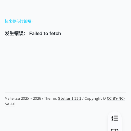
快来参与讨论吧~
Mailer.su 2025 ~ 2026 / Theme:
Stellar 1.33.1
/ Copyright ©
CC BY-NC-
SA 4.0