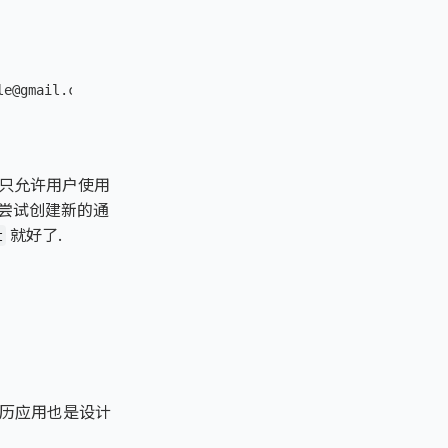
le@gmail.com/lists/default
讯录只允许用户使用
尝试创建新的通
就好了.
t
的日历应用也是设计