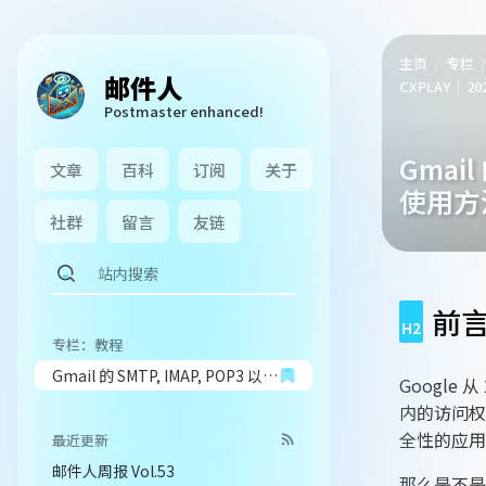
主页
专栏
邮件人
CXPLAY
20
Postmaster enhanced!
Gmail
文章
百科
订阅
关于
使用方
社群
留言
友链
前
专栏：教程
Gmail 的 SMTP, IMAP, POP3 以及 CardDAV 和 CalDAV 的使用方法
Google 
内的访问权限,
全性的应用)
最近更新
邮件人周报 Vol.53
那么是不是