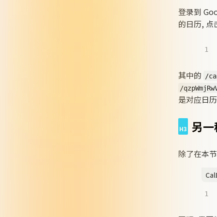
登录到 Go
的日历, 
1
其中的
/ca
/qzpWmjRw
是对应日历的
另一
除了在本节开
Cal
1