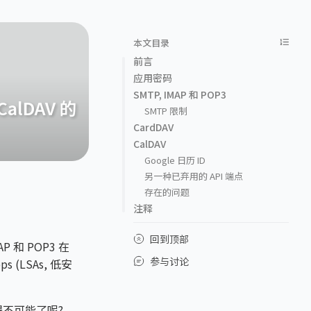
本文目录
前言
应用密码
SMTP, IMAP 和 POP3
CalDAV 的
SMTP 限制
CardDAV
CalDAV
Google 日历 ID
另一种已弃用的 API 端点
存在的问题
注释
回到顶部
P 和 POP3 在
参与讨论
 (LSAs, 低安
得不可能了呢?