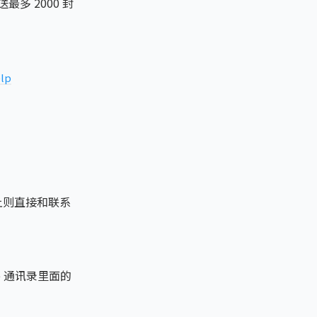
送最多 2000 封
elp
d 上则直接和联系
e 通讯录里面的