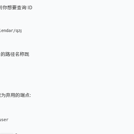
到你想要查询 ID
lendar/qzpWmjRwV8Avfo9DEB6f1vinbBv9yq7LZ64ln28A4UJXjBmPc
的路径名称既
记为弃用的端点:
user